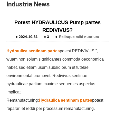
Industria News
Potest HYDRAULICUS Pump partes
REDIVIVUS?
●
2024-10-31
●
3
●
Relinque mihi nuntium
Hydraulica sentinam partes
potest REDIVIVUS ",
w
uam non solum significantes commoda oeconomica
habet, sed etiam usum subsidiorum et tutelae
environmental promovet. Redivivus sentinae
hydraulicae partium maxime sequentes aspectus
implicat:
Remanufacturing‌:
Hydraulica sentinam partes
potest
reparari et reddi per processum remanufacturing.