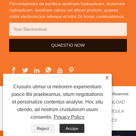
Percontationes de partibus sentinam hydraulicam, motoriam
hydraulicam, sentinam calces vel album pretium, quaeso
nobis electronicam relinque et intra 24 horas continuabimus.
X
Crusulis utimur ut meliorem experientiam
pasco tibi praebeamus, situm negotiationis
Copyright © 2024 Ningbo Yineng Hydraulics Co., Ltd. All Rights Reserved.
et personalize contentus analyse. Hoc situ
HOME
DE US
PRODUCTS
NEWS
DOWNLOAD
utendo, ad nostrum crustulorum usum
MITTE INQUISITIONEM
CONTACT US
VINCULA
consentis.
Privacy Policy
SITEMAP
RSS
XML
PRIVACY POLICY
Reject
Accipe