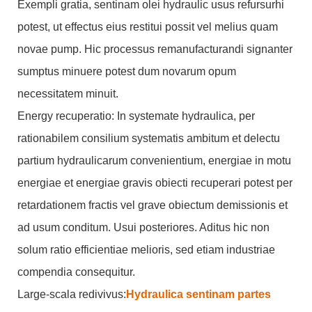
Exempli gratia, sentinam olei hydraulic usus refursurhi
potest, ut effectus eius restitui possit vel melius quam
novae pump. Hic processus remanufacturandi signanter
sumptus minuere potest dum novarum opum
necessitatem minuit.
Energy recuperatio: In systemate hydraulica, per
rationabilem consilium systematis ambitum et delectu
partium hydraulicarum convenientium, energiae in motu
energiae et energiae gravis obiecti recuperari potest per
retardationem fractis vel grave obiectum demissionis et
ad usum conditum. Usui posteriores. Aditus hic non
solum ratio efficientiae melioris, sed etiam industriae
compendia consequitur.
Large-scala redivivus‌:
Hydraulica sentinam partes